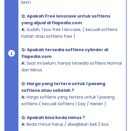
kirim
Q: Apakah Free lenscase untuk softlens
yang dijual di flapedia.com
A:
Sudah, 1 box free 1 lencase, ( kecuali softlens
harian atau softlens free )
Q: Apakah tersedia softlens cylinder di
flapedia.com
A:
Saat ini belum, hanya tersedia softlens Normal
dan Minus
Q: Harga yang tertera untuk 1 pasang
softlens atau sebelah ?
A:
Harga softlens yang tertera untuk 1 pasang
softlens ( kecuali Softlens 1 Day / Harian )
Q: Apakah bisa beda minus ?
A:
Beda minus harus / diwajibkan beli 2 box