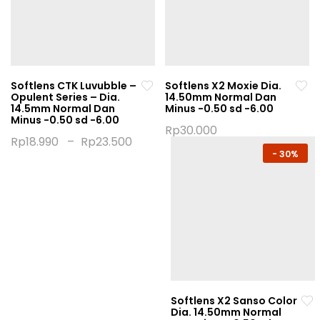
Softlens CTK Luvubble –
Softlens X2 Moxie Dia.
Opulent Series – Dia.
14.50mm Normal Dan
14.5mm Normal Dan
Minus -0.50 sd -6.00
Minus -0.50 sd -6.00
Rp
30.000
Rp
18.990
–
Rp
23.500
This
This
-
30%
product
product
has
has
multiple
multiple
variants.
variants.
The
The
options
options
may
may
be
be
chosen
Softlens X2 Sanso Color
chosen
on
Dia. 14.50mm Normal
on