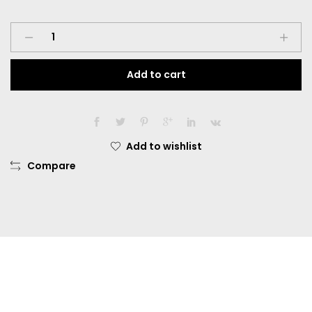
Softlens
X2
Ice
Add to cart
No.
8
Baby
Dia.
16.00mm
Add to wishlist
Minus
Compare
-0.50
sd
-6.00
quantity