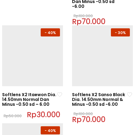
Dan Minus -0.50 sd
the
-6.00
the
product
product
Original
page
Rp
100.000
Rp
70.000
price
Current
page
was:
price
This
Rp100.000.
is:
-
40%
-
30%
Rp70.000.
product
has
multiple
variants.
The
options
may
be
chosen
Softlens X2 Itaewon Dia.
Softlens X2 Sanso Black
on
14.50mm Normal Dan
Dia. 14.50mm Normal &
Minus -0.50 sd – 6.00
Minus -0.50 sd -6.00
the
product
Original
Rp
30.000
Current
Original
Rp
100.000
Rp
50.000
price
price
Rp
70.000
price
Current
page
This
was:
is:
was:
price
This
Rp50.000.
Rp30.000.
Rp100.000.
is:
product
-
40%
Rp70.000.
product