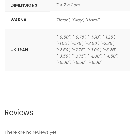
7 × 7 × 1 cm
DIMENSIONS
WARNA
"Black", "Grey", "Hazel"
"-0.50", "-0.75", "-1.00", "-1.25",
"-1.50", "-1.75", "-2.00", "-2.25",
UKURAN
"-2.50", "-2.75", "-3.00", "-3.25",
"-3.50", "-3.75", "-4.00", "-4.50",
"-5.00", "-5.50", "-6.00"
Reviews
There are no reviews yet.