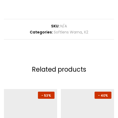
SKU:
N/A
Categories:
Softlens Warna
,
X2
Related products
-
53%
-
40%