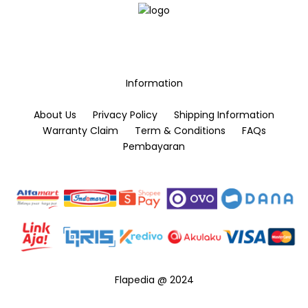
may
be
chosen
on
the
Information
product
page
About Us
Privacy Policy
Shipping Information
Warranty Claim
Term & Conditions
FAQs
Pembayaran
Flapedia @ 2024