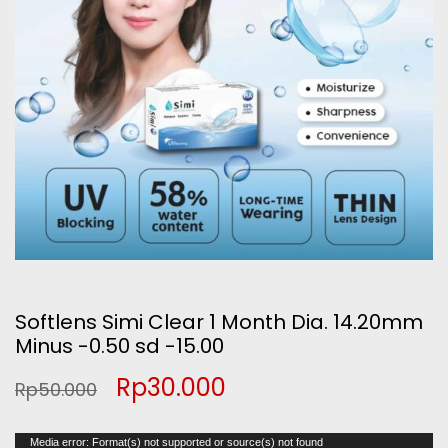
Softlens Simi Clear 1 Month Dia. 14.20mm
Minus -0.50 sd -15.00
Original
Current
Rp
30.000
Rp
50.000
price
price
Pemutar
Media error: Format(s) not supported or source(s) not found