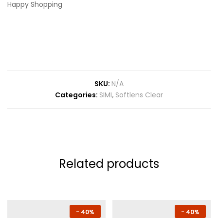
Happy Shopping
SKU:
N/A
Categories:
SIMI
,
Softlens Clear
Related products
-
40%
-
40%