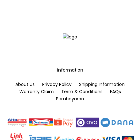
be
be
chosen
chosen
on
on
the
the
product
product
page
page
Information
About Us
Privacy Policy
Shipping Information
Warranty Claim
Term & Conditions
FAQs
Pembayaran