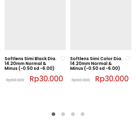
Softlens Simi Black Dia.
Softlens Simi Color Dia.
14.20mm Normal &
14.20mm Normal &
Minus (-0.50 sd -6.00)
Minus (-0.50 sd -6.00)
Original
Rp
30.000
Current
Original
Rp
30.000
C
Rp
50.000
Rp
50.000
price
price
price
pr
This
This
was:
is:
was:
is:
Rp50.000.
Rp30.000.
Rp50.000.
Rp
product
product
has
has
multiple
multiple
variants.
variants.
The
The
options
options
may
may