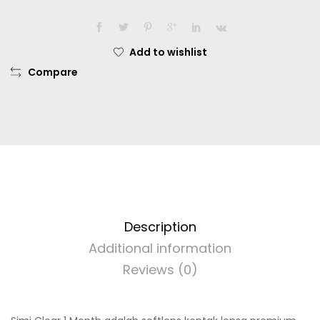
Dia.
14.20mm
Minus
Add to wishlist
-0.50
Compare
sd
-15.00
quantity
Description
Additional information
Reviews (0)