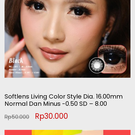
Softlens Living Color Style Dia. 16.00mm
Normal Dan Minus -0.50 SD – 8.00
Original
Current
Rp
30.000
Rp
50.000
price
price
Pemutar