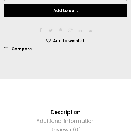
Color
Add to cart
Style
Dia.
16.00mm
Normal
Dan
Add to wishlist
Minus
Compare
-0.50
SD
-
8.00
quantity
Description
Additional information
Reviews (0)