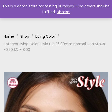
This is a demo store for testing purposes — no orders shall be
fulfilled.
Dismiss
0
Home
Shop
Living Color
Softlens Living Color Style Dia. 16.00mm Normal Dan Minus
-0.50 SD – 8.00