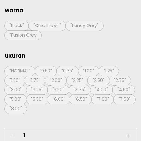
warna
"Black"
"Chic Brown"
"Fancy Grey"
"Fusion Grey
ukuran
"NORMAL"
"0.50"
"0.75"
"1.00"
"1.25"
"1.50"
"1.75"
"2.00"
"2.25"
"2.50"
"2.75"
"3.00"
"3.25"
"3.50"
"3.75"
"4.00"
"4.50"
"5.00"
"5.50"
"6.00"
"6.50"
"7.00"
"7.50"
"8.00"
Softlens
Living